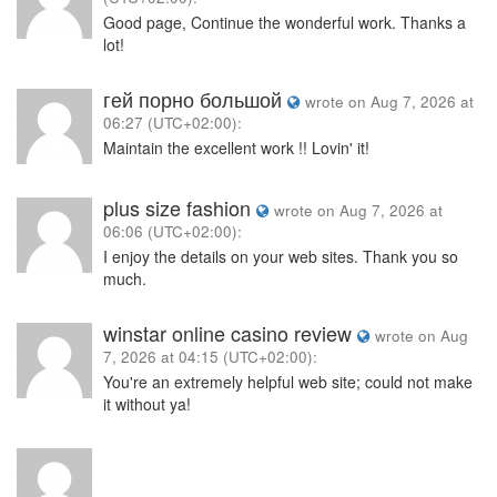
Good page, Continue the wonderful work. Thanks a
lot!
гей порно большой
wrote on Aug 7, 2026 at
06:27 (UTC+02:00):
Maintain the excellent work !! Lovin' it!
plus size fashion
wrote on Aug 7, 2026 at
06:06 (UTC+02:00):
I enjoy the details on your web sites. Thank you so
much.
winstar online casino review
wrote on Aug
7, 2026 at 04:15 (UTC+02:00):
You're an extremely helpful web site; could not make
it without ya!