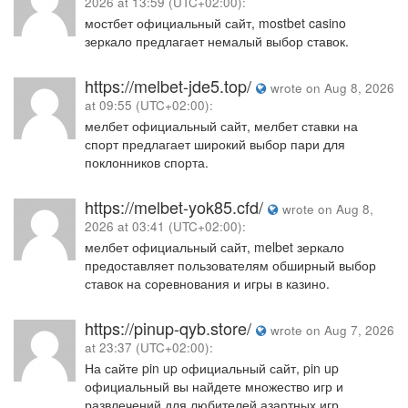
2026 at 13:59 (UTC+02:00):
мостбет официальный сайт, mostbet casino
зеркало предлагает немалый выбор ставок.
https://melbet-jde5.top/
wrote on Aug 8, 2026
at 09:55 (UTC+02:00):
мелбет официальный сайт, мелбет ставки на
спорт предлагает широкий выбор пари для
поклонников спорта.
https://melbet-yok85.cfd/
wrote on Aug 8,
2026 at 03:41 (UTC+02:00):
мелбет официальный сайт, melbet зеркало
предоставляет пользователям обширный выбор
ставок на соревнования и игры в казино.
https://pinup-qyb.store/
wrote on Aug 7, 2026
at 23:37 (UTC+02:00):
На сайте pin up официальный сайт, pin up
официальный вы найдете множество игр и
развлечений для любителей азартных игр.