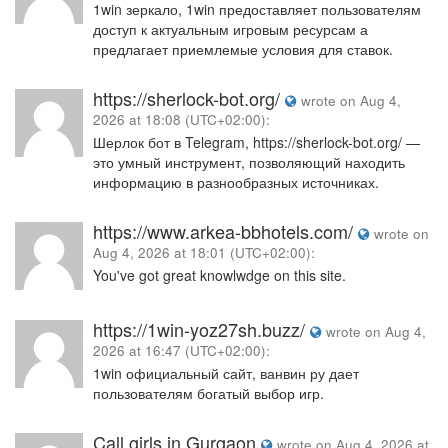
1win зеркало, 1win предоставляет пользователям
доступ к актуальным игровым ресурсам а
предлагает приемлемые условия для ставок.
https://sherlock-bot.org/
wrote on Aug 4,
2026 at 18:08 (UTC+02:00):
Шерлок бот в Telegram, https://sherlock-bot.org/ —
это умный инструмент, позволяющий находить
информацию в разнообразных источниках.
https://www.arkea-bbhotels.com/
wrote on
Aug 4, 2026 at 18:01 (UTC+02:00):
You've got great knowlwdge on this site.
https://1win-yoz27sh.buzz/
wrote on Aug 4,
2026 at 16:47 (UTC+02:00):
1win официальный сайт, ванвин ру дает
пользователям богатый выбор игр.
Call girls in Gurgaon
wrote on Aug 4, 2026 at