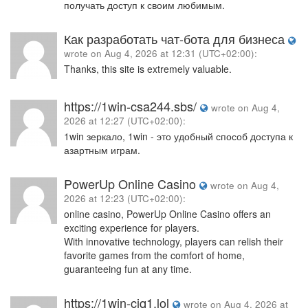
получать доступ к своим любимым.
Как разработать чат-бота для бизнеса
wrote on Aug 4, 2026 at 12:31 (UTC+02:00):
Thanks, this site is extremely valuable.
https://1win-csa244.sbs/
wrote on Aug 4,
2026 at 12:27 (UTC+02:00):
1win зеркало, 1win - это удобный способ доступа к
азартным играм.
PowerUp Online Casino
wrote on Aug 4,
2026 at 12:23 (UTC+02:00):
online casino, PowerUp Online Casino offers an
exciting experience for players.
With innovative technology, players can relish their
favorite games from the comfort of home,
guaranteeing fun at any time.
https://1win-ciq1.lol
wrote on Aug 4, 2026 at