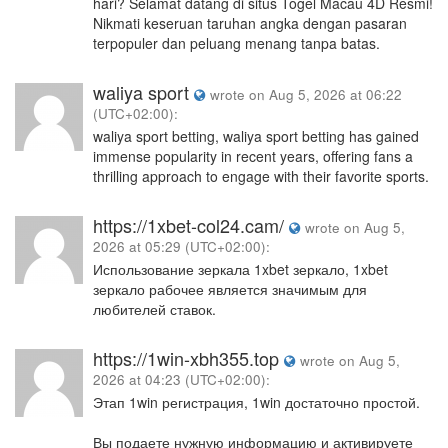
hari? Selamat datang di situs Togel Macau 4D Resmi!
Nikmati keseruan taruhan angka dengan pasaran
terpopuler dan peluang menang tanpa batas.
waliya sport
wrote on Aug 5, 2026 at 06:22
(UTC+02:00):
waliya sport betting, waliya sport betting has gained
immense popularity in recent years, offering fans a
thrilling approach to engage with their favorite sports.
https://1xbet-col24.cam/
wrote on Aug 5,
2026 at 05:29 (UTC+02:00):
Использование зеркала 1xbet зеркало, 1xbet
зеркало рабочее является значимым для
любителей ставок.
https://1win-xbh355.top
wrote on Aug 5,
2026 at 04:23 (UTC+02:00):
Этап 1win регистрация, 1win достаточно простой.
Вы подаете нужную информацию и активируете