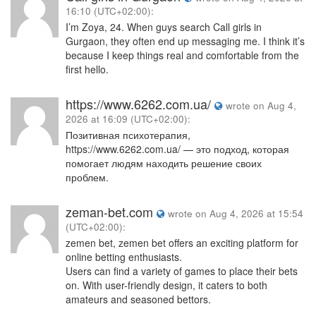
16:10 (UTC+02:00):
I’m Zoya, 24. When guys search Call girls in
Gurgaon, they often end up messaging me. I think it’s
because I keep things real and comfortable from the
first hello.
https://www.6262.com.ua/
wrote on Aug 4,
2026 at 16:09 (UTC+02:00):
Позитивная психотерапия,
https://www.6262.com.ua/ — это подход, которая
помогает людям находить решение своих
проблем.
zeman-bet.com
wrote on Aug 4, 2026 at 15:54
(UTC+02:00):
zemen bet, zemen bet offers an exciting platform for
online betting enthusiasts.
Users can find a variety of games to place their bets
on. With user-friendly design, it caters to both
amateurs and seasoned bettors.