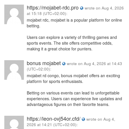
https://mojabet-rdc.pro
wrote on Aug 4, 2026
at 15:18 (UTC+02:00):
mojabet rdc, mojabet is a popular platform for online
betting.
Users can explore a variety of thrilling games and
sports events. The site offers competitive odds,
making it a great choice for punters.
bonus mojabet
wrote on Aug 4, 2026 at 14:43
(UTC+02:00):
mojabet rd congo, bonus mojabet offers an exciting
platform for sports enthusiasts.
Betting on various events can lead to unforgettable
experiences. Users can experience live updates and
advantageous figures on their favorite teams.
https://leon-ovj54or.cfd/
wrote on Aug 4,
2026 at 14:21 (UTC+02:00):