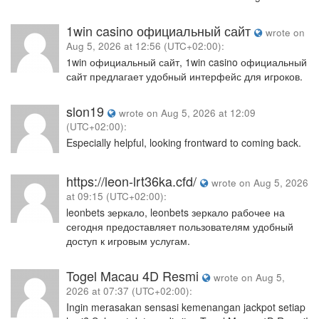
1win casino официальный сайт
wrote on
Aug 5, 2026 at 12:56 (UTC+02:00):
1win официальный сайт, 1win casino официальный
сайт предлагает удобный интерфейс для игроков.
slon19
wrote on Aug 5, 2026 at 12:09
(UTC+02:00):
Especially helpful, looking frontward to coming back.
https://leon-lrt36ka.cfd/
wrote on Aug 5, 2026
at 09:15 (UTC+02:00):
leonbets зеркало, leonbets зеркало рабочее на
сегодня предоставляет пользователям удобный
доступ к игровым услугам.
Togel Macau 4D Resmi
wrote on Aug 5,
2026 at 07:37 (UTC+02:00):
Ingin merasakan sensasi kemenangan jackpot setiap