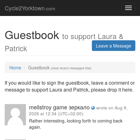
Cycle2Yorktown
.com
Toggl
navig
Guestbook
to support Laura &
Leave a Message
Patrick
Home
Guestbook
(most recent messages first)
If you would like to sign the guestbook, leave a comment or
message to support Laura and Patrick, please drop it here.
mellstroy game зеркало
wrote on Aug 9,
2026 at 12:34 (UTC+02:00):
Rather interesting, looking forth to coming back
again.