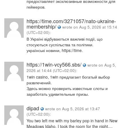
предоставляет эксклюзивные возможности для
геймеров.
https://time.com/3271057/nato-ukraine-
membership/
wrote on Aug 5, 2026 at 15:14
(UTC+02:00):
В Україні відбуваються важливі події, що
стосуються суспільства та політики.
українські новини, https://time.
https://1win-vcy566.sbs/
wrote on Aug 5,
2026 at 14:44 (UTC+02:00):
1win casino, 1win предлагает богатый выбор
развлечений.
Здесь можно проверить известные слоты и
заработать удивительные призы.
dipad
wrote on Aug 5, 2026 at 13:47
(UTC+02:00):
You two left me with my barley pop in hand in New
Meadows Idaho. I took the room for the night....