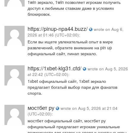
1win зеркало, 1win позволяет игрокам получить
доступ к любимым ставкам даже в условиях
блокировок.
https://pinup-npa44.buzz/
wrote on Aug 6,
2026 at 01:46 (UTC+02:00):
Если вы ищете увлекательный опыт в мире
развлечений, обратите внимание на pin up
официальный сайт, пинап зеркало.
https://1xbet-klg31.cfd/
wrote on Aug 5, 2026
at 22:42 (UTC+02:00):
1xbet официальный сайт, 1xbet зеркало
предлагает богатый выбор пари для фанатов
спорта.
мостбет ру
wrote on Aug 5, 2026 at 21:04
(UTC+02:00):
мостбет официальный сайт, мостбет ру
официальный предлагает игрокам уникальные
возможности для ставок на спорт и азартные игры.